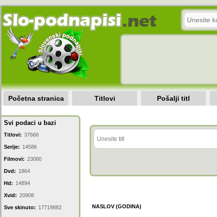
Početna stranica
Titlovi
Pošalji titl
Svi podaci u bazi
Titlovi:
37666
Serije:
14586
Filmovi:
23080
Dvd:
1864
Hd:
14894
Xvid:
20908
NASLOV (GODINA)
Sve skinuto:
17719882