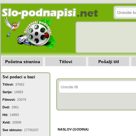
Početna stranica
Titlovi
Pošalji titl
Svi podaci u bazi
Titlovi:
37662
Serije:
14583
Filmovi:
23079
Dvd:
1861
Hd:
14893
Xvid:
20908
NASLOV (GODINA)
Sve skinuto:
17705207