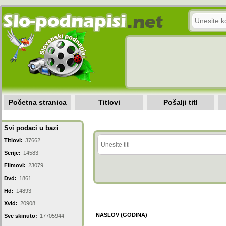
Početna stranica
Titlovi
Pošalji titl
Svi podaci u bazi
Titlovi:
37662
Serije:
14583
Filmovi:
23079
Dvd:
1861
Hd:
14893
Xvid:
20908
NASLOV (GODINA)
Sve skinuto:
17705944