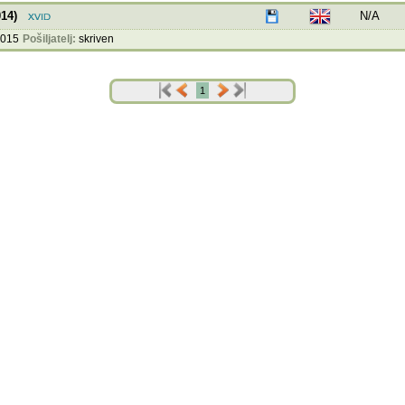
014)
N/A
2015
Pošiljatelj:
skriven
1