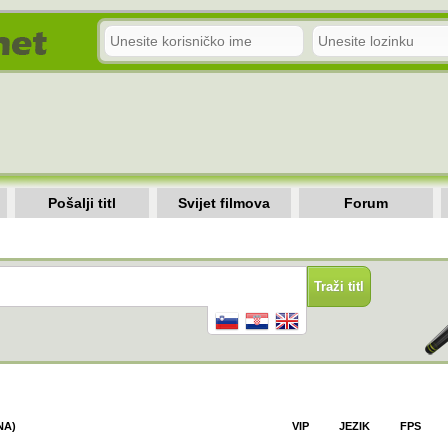
Pošalji titl
Svijet filmova
Forum
NA)
VIP
JEZIK
FPS