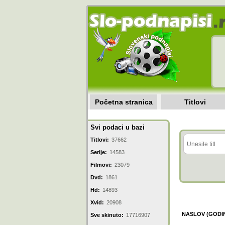
Početna stranica
Titlovi
Svi podaci u bazi
Titlovi:
37662
Serije:
14583
Filmovi:
23079
Dvd:
1861
Hd:
14893
Xvid:
20908
NASLOV (GODI
Sve skinuto:
17716907