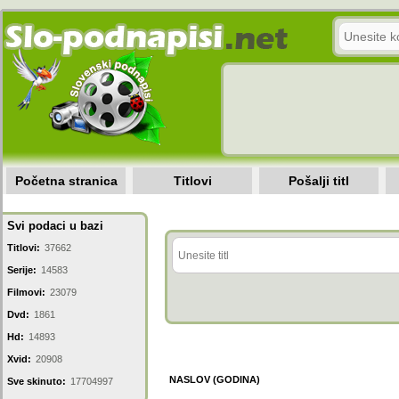
Početna stranica
Titlovi
Pošalji titl
Svi podaci u bazi
Titlovi:
37662
Serije:
14583
Filmovi:
23079
Dvd:
1861
Hd:
14893
Xvid:
20908
NASLOV (GODINA)
Sve skinuto:
17704997