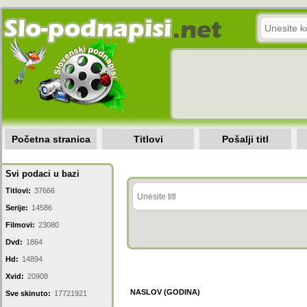
Početna stranica
Titlovi
Pošalji titl
Svi podaci u bazi
Titlovi:
37666
Serije:
14586
Filmovi:
23080
Dvd:
1864
Hd:
14894
Xvid:
20908
NASLOV (GODINA)
Sve skinuto:
17721921