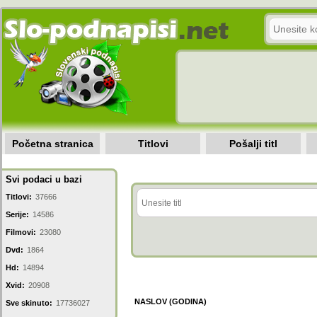
Početna stranica
Titlovi
Pošalji titl
Svi podaci u bazi
Titlovi:
37666
Serije:
14586
Filmovi:
23080
Dvd:
1864
Hd:
14894
Xvid:
20908
NASLOV (GODINA)
Sve skinuto:
17736027