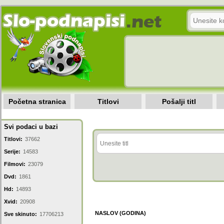
Početna stranica
Titlovi
Pošalji titl
Svi podaci u bazi
Titlovi:
37662
Serije:
14583
Filmovi:
23079
Dvd:
1861
Hd:
14893
Xvid:
20908
NASLOV (GODINA)
Sve skinuto:
17706213