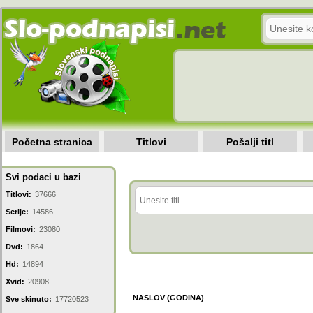
Početna stranica
Titlovi
Pošalji titl
Svi podaci u bazi
Titlovi:
37666
Serije:
14586
Filmovi:
23080
Dvd:
1864
Hd:
14894
Xvid:
20908
NASLOV (GODINA)
Sve skinuto:
17720523