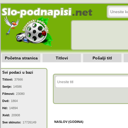
Početna stranica
Titlovi
Pošalji titl
Svi podaci u bazi
Titlovi:
37666
Serije:
14586
Filmovi:
23080
Dvd:
1864
Hd:
14894
Xvid:
20908
NASLOV (GODINA)
Sve skinuto:
17726149