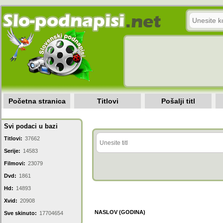
Početna stranica
Titlovi
Pošalji titl
Svi podaci u bazi
Titlovi:
37662
Serije:
14583
Filmovi:
23079
Dvd:
1861
Hd:
14893
Xvid:
20908
NASLOV (GODINA)
Sve skinuto:
17704654