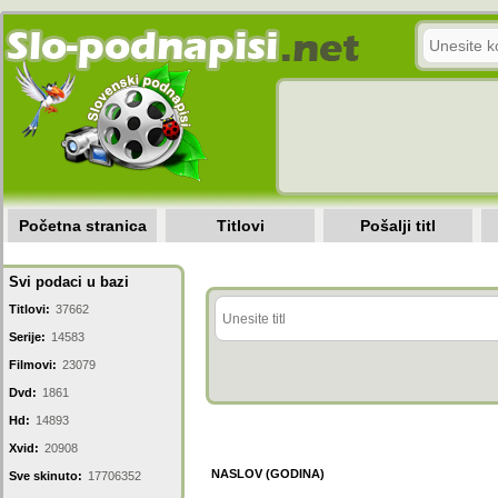
Početna stranica
Titlovi
Pošalji titl
Svi podaci u bazi
Titlovi:
37662
Serije:
14583
Filmovi:
23079
Dvd:
1861
Hd:
14893
Xvid:
20908
NASLOV (GODINA)
Sve skinuto:
17706352