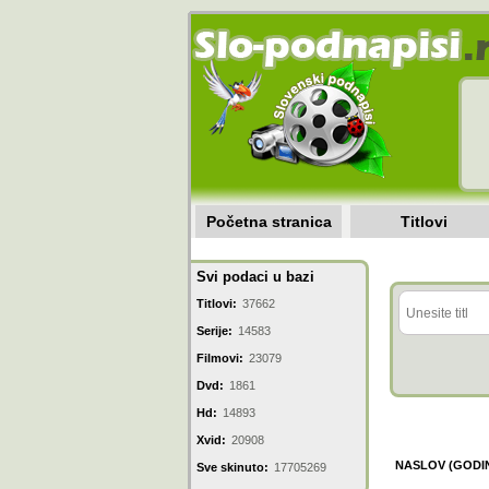
Početna stranica
Titlovi
Svi podaci u bazi
Titlovi:
37662
Serije:
14583
Filmovi:
23079
Dvd:
1861
Hd:
14893
Xvid:
20908
NASLOV (GODI
Sve skinuto:
17705269