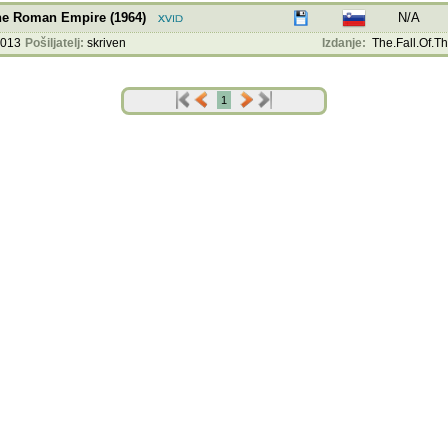
The Roman Empire (1964)
N/A
2013
Pošiljatelj:
skriven
Izdanje:
The.Fall.Of.Th
1