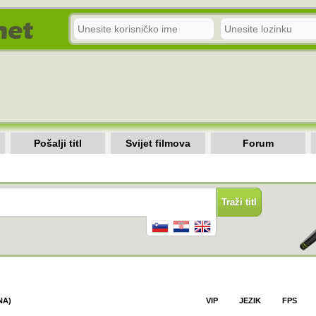
Pošalji titl
Svijet filmova
Forum
NA)
VIP
JEZIK
FPS