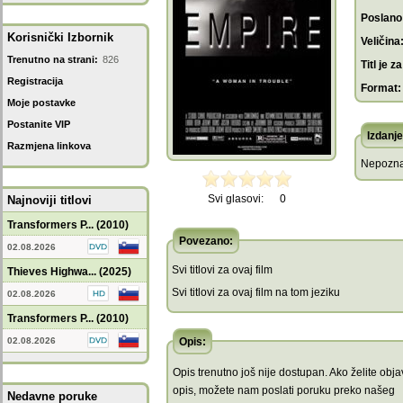
Poslano
Korisnički Izbornik
Veličina
Trenutno na strani:
826
Titl je za
Registracija
Format:
Moje postavke
Postanite VIP
Izdanje
Razmjena linkova
Nepozna
Svi glasovi:
0
Najnoviji titlovi
Transformers P... (2010)
Povezano:
02.08.2026
Svi titlovi za ovaj film
Thieves Highwa... (2025)
Svi titlovi za ovaj film na tom jeziku
02.08.2026
Transformers P... (2010)
02.08.2026
Opis:
Opis trenutno još nije dostupan. Ako želite objav
opis, možete nam poslati poruku preko našeg
Nedavne poruke