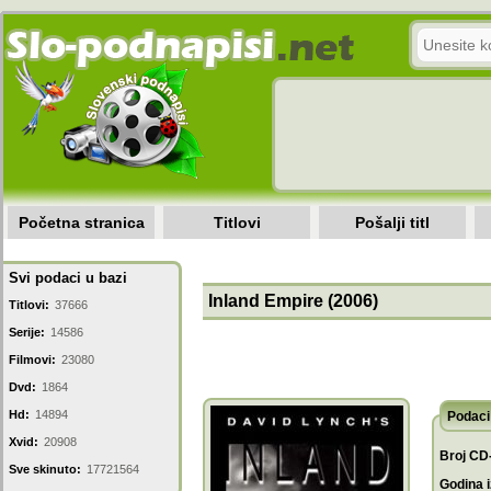
Početna stranica
Titlovi
Pošalji titl
Svi podaci u bazi
Inland Empire (2006)
Titlovi:
37666
Serije:
14586
Filmovi:
23080
Dvd:
1864
Hd:
14894
Podaci 
Xvid:
20908
Broj CD
Sve skinuto:
17721564
Godina i