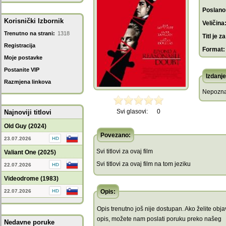
Poslano
Korisnički Izbornik
Veličina
Trenutno na strani:
1318
Titl je za
Registracija
Format:
Moje postavke
Postanite VIP
Izdanje
Razmjena linkova
Nepozna
Svi glasovi:
0
Najnoviji titlovi
Old Guy (2024)
Povezano:
23.07.2026
Svi titlovi za ovaj film
Valiant One (2025)
Svi titlovi za ovaj film na tom jeziku
22.07.2026
Videodrome (1983)
22.07.2026
Opis:
Opis trenutno još nije dostupan. Ako želite objav
opis, možete nam poslati poruku preko našeg
Nedavne poruke