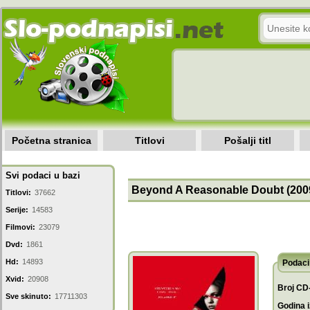
Početna stranica
Titlovi
Pošalji titl
Svi podaci u bazi
Beyond A Reasonable Doubt (200
Titlovi:
37662
Serije:
14583
Filmovi:
23079
Dvd:
1861
Hd:
14893
Podaci 
Xvid:
20908
Broj CD
Sve skinuto:
17711303
Godina i