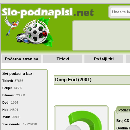
Početna stranica
Titlovi
Pošalji titl
Svi podaci u bazi
Deep End (2001)
Titlovi:
37666
Serije:
14586
Filmovi:
23080
Dvd:
1864
Hd:
14894
Podaci 
Xvid:
20908
Broj CD
Sve skinuto:
17720498
Godina i