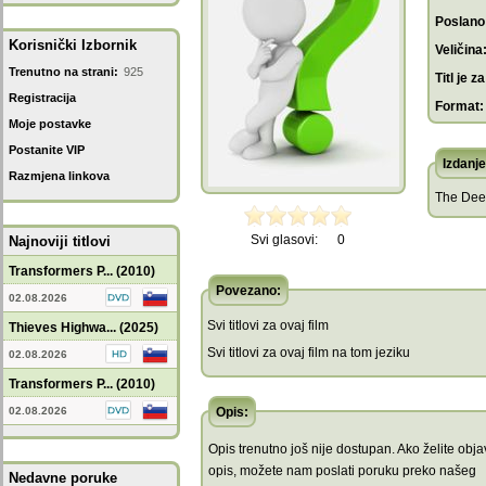
Poslano
Korisnički Izbornik
Veličina
Trenutno na strani:
925
Titl je za
Registracija
Format:
Moje postavke
Postanite VIP
Izdanje
Razmjena linkova
The Dee
Svi glasovi:
0
Najnoviji titlovi
Transformers P... (2010)
Povezano:
02.08.2026
Svi titlovi za ovaj film
Thieves Highwa... (2025)
Svi titlovi za ovaj film na tom jeziku
02.08.2026
Transformers P... (2010)
02.08.2026
Opis:
Opis trenutno još nije dostupan. Ako želite objav
opis, možete nam poslati poruku preko našeg
Nedavne poruke