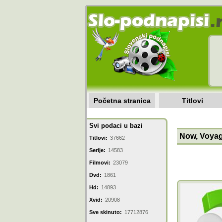
Početna stranica
Titlovi
Svi podaci u bazi
Now, Voyag
Titlovi:
37662
Serije:
14583
Filmovi:
23079
Dvd:
1861
Hd:
14893
Xvid:
20908
Sve skinuto:
17712876