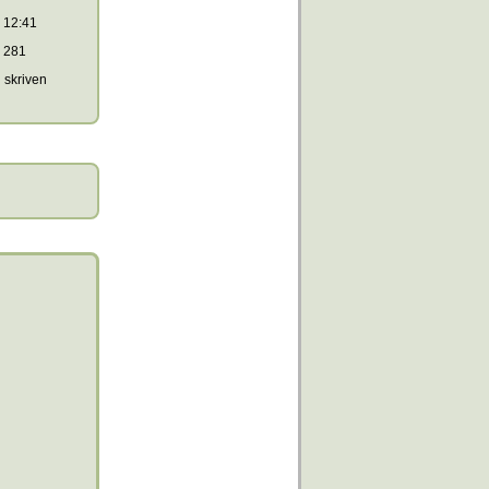
12:41
281
skriven