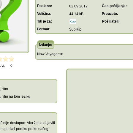
Poslano:
Čas pošiljanja:
02.09.2012
Veličina:
Preuzeto:
44.14 kB
Titl je za:
Pošiljatelj:
Format:
SubRip
Izdanje:
Now Voyager.srt
ovi:
0
j film
aj film na tom jeziku
š nije dostupan. Ako želite objaviti
am poslati poruku preko našeg