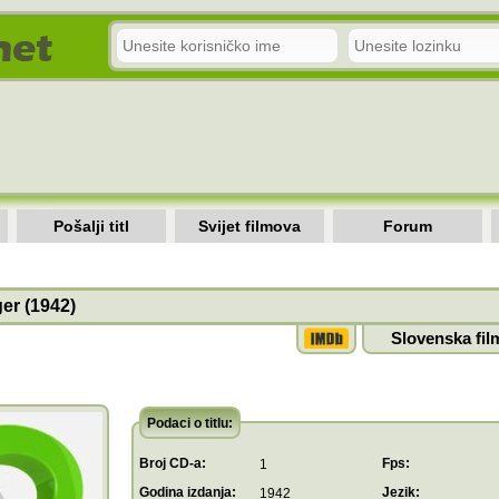
Pošalji titl
Svijet filmova
Forum
er (1942)
Slovenska fil
Podaci o titlu:
Broj CD-a:
Fps:
1
Godina izdanja:
Jezik:
1942