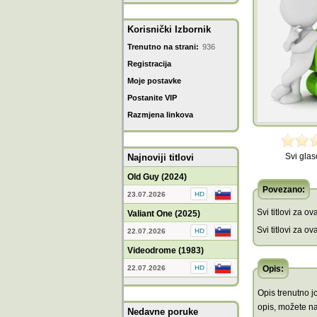
Korisnički Izbornik
Trenutno na strani:
936
Registracija
Moje postavke
Postanite VIP
Razmjena linkova
Svi glas
Najnoviji titlovi
Old Guy (2024)
Povezano:
23.07.2026
Svi titlovi za ova
Valiant One (2025)
Svi titlovi za ov
22.07.2026
Videodrome (1983)
22.07.2026
Opis:
Opis trenutno jo
opis, možete n
Nedavne poruke