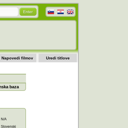
Napovedi filmov
Uredi titlove
mska baza
N/A
Slovenski