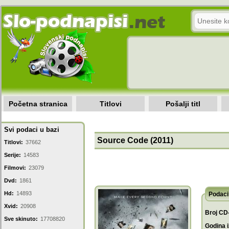
Početna stranica
Titlovi
Pošalji titl
Svi podaci u bazi
Source Code (2011)
Titlovi:
37662
Serije:
14583
Filmovi:
23079
Dvd:
1861
Hd:
14893
Podaci 
Xvid:
20908
Broj CD
Sve skinuto:
17708820
Godina i