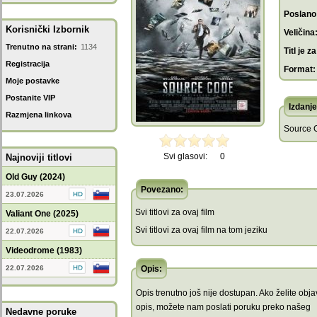
Poslano
Korisnički Izbornik
Veličina
Trenutno na strani:
1134
Titl je za
Registracija
Format:
Moje postavke
Postanite VIP
Izdanje
Razmjena linkova
Source 
Svi glasovi:
0
Najnoviji titlovi
Old Guy (2024)
Povezano:
23.07.2026
Svi titlovi za ovaj film
Valiant One (2025)
Svi titlovi za ovaj film na tom jeziku
22.07.2026
Videodrome (1983)
22.07.2026
Opis:
Opis trenutno još nije dostupan. Ako želite objav
opis, možete nam poslati poruku preko našeg
Nedavne poruke