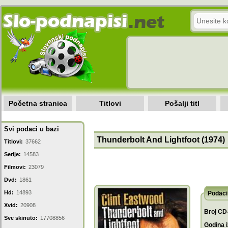
Početna stranica
Titlovi
Pošalji titl
Svi podaci u bazi
Thunderbolt And Lightfoot (1974)
Titlovi:
37662
Serije:
14583
Filmovi:
23079
Dvd:
1861
Hd:
14893
Podaci 
Xvid:
20908
Broj CD
Sve skinuto:
17708856
Godina i