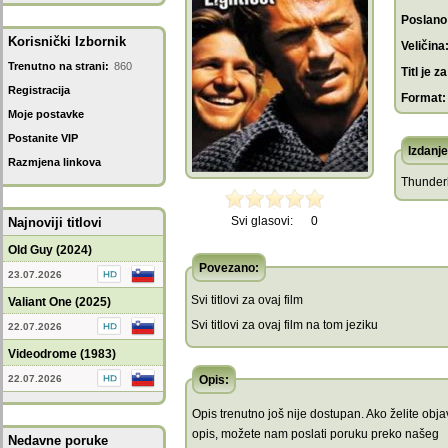
Poslano
Korisnički Izbornik
Veličina
Trenutno na strani:
860
Titl je za
Registracija
Format:
Moje postavke
Postanite VIP
Izdanje
Razmjena linkova
Thunderb
Svi glasovi:
0
Najnoviji titlovi
Old Guy (2024)
Povezano:
23.07.2026
Svi titlovi za ovaj film
Valiant One (2025)
Svi titlovi za ovaj film na tom jeziku
22.07.2026
Videodrome (1983)
22.07.2026
Opis:
Opis trenutno još nije dostupan. Ako želite objav
opis, možete nam poslati poruku preko našeg
Nedavne poruke