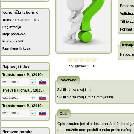
Poslano
Korisnički Izbornik
Veličina
Trenutno na strani:
627
Titl je za
Registracija
Format:
Moje postavke
Postanite VIP
Izdanje
Razmjena linkova
Nepozna
Svi glasovi:
0
Najnoviji titlovi
Transformers P... (2010)
Povezano:
02.08.2026
Svi titlovi za ovaj film
Thieves Highwa... (2025)
Svi titlovi za ovaj film na tom jeziku
02.08.2026
Transformers P... (2010)
02.08.2026
Opis:
Opis trenutno još nije dostupan. Ako želite objav
opis, možete nam poslati poruku preko našeg
Nedavne poruke