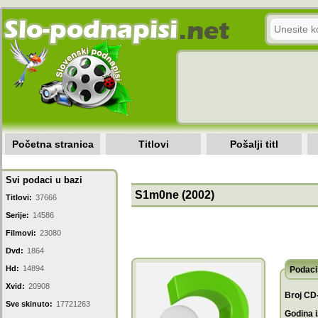
Početna stranica
Titlovi
Pošalji titl
Svi podaci u bazi
S1m0ne (2002)
Titlovi:
37666
Serije:
14586
Filmovi:
23080
Dvd:
1864
Hd:
14894
Podaci 
Xvid:
20908
Broj CD
Sve skinuto:
17721263
Godina i