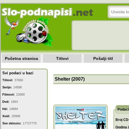
Početna stranica
Titlovi
Pošalji titl
Svi podaci u bazi
Shelter (2007)
Titlovi:
37666
Serije:
14586
Filmovi:
23080
Dvd:
1864
Hd:
14894
Podaci 
Xvid:
20908
Broj CD
Sve skinuto:
17727770
Godina i