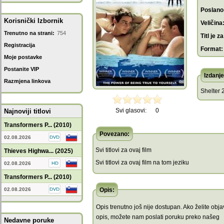
Poslano
Korisnički Izbornik
Veličina
Trenutno na strani:
754
Titl je za
Registracija
Format:
Moje postavke
Postanite VIP
Izdanje
Razmjena linkova
Shelter 
Svi glasovi:
0
Najnoviji titlovi
Transformers P... (2010)
Povezano:
02.08.2026
Svi titlovi za ovaj film
Thieves Highwa... (2025)
Svi titlovi za ovaj film na tom jeziku
02.08.2026
Transformers P... (2010)
02.08.2026
Opis:
Opis trenutno još nije dostupan. Ako želite objav
opis, možete nam poslati poruku preko našeg
Nedavne poruke