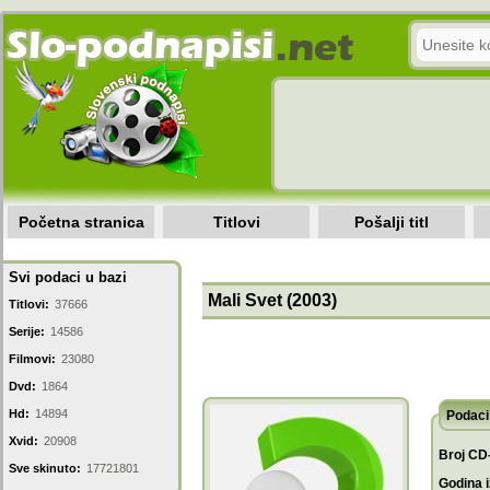
Početna stranica
Titlovi
Pošalji titl
Svi podaci u bazi
Mali Svet (2003)
Titlovi:
37666
Serije:
14586
Filmovi:
23080
Dvd:
1864
Hd:
14894
Podaci 
Xvid:
20908
Broj CD
Sve skinuto:
17721801
Godina i