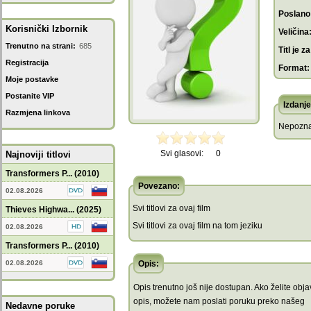
Poslano
Korisnički Izbornik
Veličina
Trenutno na strani:
685
Titl je za
Registracija
Format:
Moje postavke
Postanite VIP
Izdanje
Razmjena linkova
Nepozna
Svi glasovi:
0
Najnoviji titlovi
Transformers P... (2010)
Povezano:
02.08.2026
Svi titlovi za ovaj film
Thieves Highwa... (2025)
Svi titlovi za ovaj film na tom jeziku
02.08.2026
Transformers P... (2010)
02.08.2026
Opis:
Opis trenutno još nije dostupan. Ako želite objav
opis, možete nam poslati poruku preko našeg
Nedavne poruke