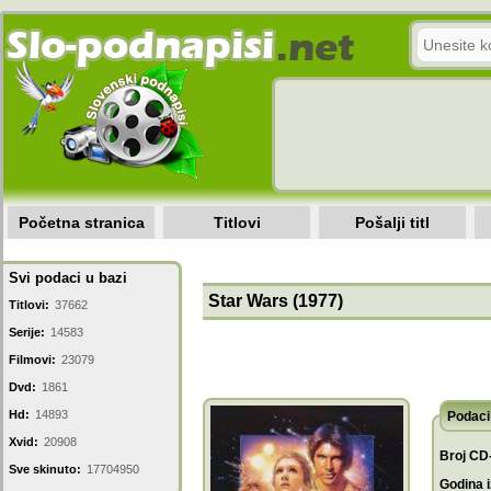
Početna stranica
Titlovi
Pošalji titl
Svi podaci u bazi
Star Wars (1977)
Titlovi:
37662
Serije:
14583
Filmovi:
23079
Dvd:
1861
Hd:
14893
Podaci 
Xvid:
20908
Broj CD
Sve skinuto:
17704950
Godina i