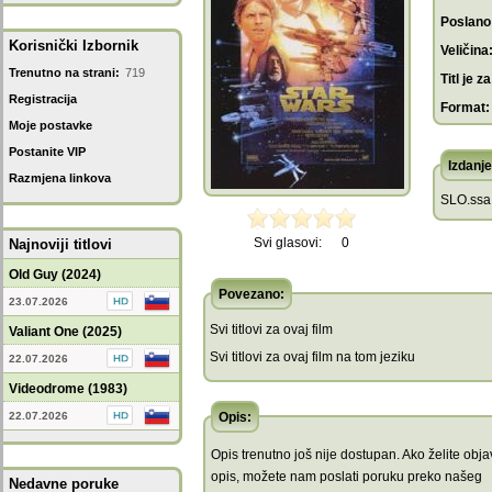
Poslano
Korisnički Izbornik
Veličina
Trenutno na strani:
719
Titl je za
Registracija
Format:
Moje postavke
Postanite VIP
Izdanje
Razmjena linkova
SLO.ssa
Svi glasovi:
0
Najnoviji titlovi
Old Guy (2024)
Povezano:
23.07.2026
Svi titlovi za ovaj film
Valiant One (2025)
Svi titlovi za ovaj film na tom jeziku
22.07.2026
Videodrome (1983)
22.07.2026
Opis:
Opis trenutno još nije dostupan. Ako želite objav
opis, možete nam poslati poruku preko našeg
Nedavne poruke