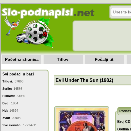
Početna stranica
Titlovi
Pošalji titl
Svi podaci u bazi
Evil Under The Sun (1982)
Titlovi:
37666
Serije:
14586
Filmovi:
23080
Dvd:
1864
Hd:
14894
Podaci 
Xvid:
20908
Broj CD
Sve skinuto:
17724711
Godina i