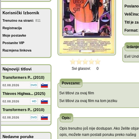
Poslano
Korisnički Izbornik
Veličina
Trenutno na strani:
811
Titl je za
Registracija
Format:
Moje postavke
Postanite VIP
Izdanje
Razmjena linkova
Evil Und
Svi glasovi:
0
Najnoviji titlovi
Transformers P... (2010)
Povezano:
02.08.2026
Svi titlovi za ovaj film
Thieves Highwa... (2025)
Svi titlovi za ovaj film na tom jeziku
02.08.2026
Transformers P... (2010)
02.08.2026
Opis:
Opis trenutno još nije dostupan. Ako želite objav
opis, možete nam poslati poruku preko našeg
Nedavne poruke