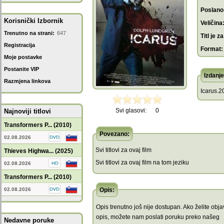
Poslano
Korisnički Izbornik
Veličina
Trenutno na strani:
647
Titl je za
Registracija
Format:
Moje postavke
Postanite VIP
Izdanje
Razmjena linkova
Icarus.2
Svi glasovi:
0
Najnoviji titlovi
Transformers P... (2010)
Povezano:
02.08.2026
Svi titlovi za ovaj film
Thieves Highwa... (2025)
Svi titlovi za ovaj film na tom jeziku
02.08.2026
Transformers P... (2010)
02.08.2026
Opis:
Opis trenutno još nije dostupan. Ako želite objav
opis, možete nam poslati poruku preko našeg
Nedavne poruke