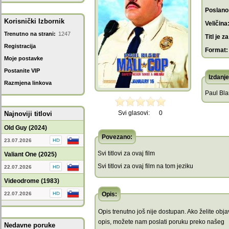
Poslano
Korisnički Izbornik
Veličina
Trenutno na strani:
1247
Titl je za
Registracija
Format:
Moje postavke
Postanite VIP
Izdanje
Razmjena linkova
Paul Bla
Svi glasovi:
0
Najnoviji titlovi
Old Guy (2024)
Povezano:
23.07.2026
Svi titlovi za ovaj film
Valiant One (2025)
Svi titlovi za ovaj film na tom jeziku
22.07.2026
Videodrome (1983)
22.07.2026
Opis:
Opis trenutno još nije dostupan. Ako želite objav
opis, možete nam poslati poruku preko našeg
Nedavne poruke