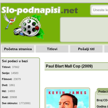
Početna stranica
Titlovi
Pošalji titl
Svi podaci u bazi
Paul Blart Mall Cop (2009)
Titlovi:
37662
Serije:
14583
Filmovi:
23079
Dvd:
1861
Hd:
14893
Podaci 
Xvid:
20908
Broj CD
Sve skinuto:
17710061
Godina i