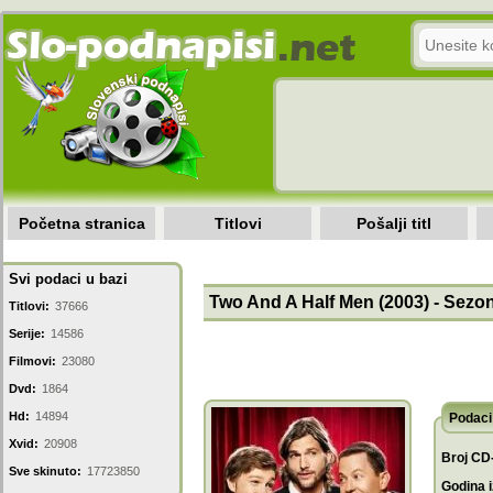
Početna stranica
Titlovi
Pošalji titl
Svi podaci u bazi
Two And A Half Men (2003) - Sezon
Titlovi:
37666
Serije:
14586
Filmovi:
23080
Dvd:
1864
Hd:
14894
Podaci 
Xvid:
20908
Broj CD
Sve skinuto:
17723850
Godina i