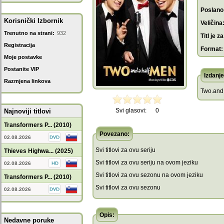
Poslano
Korisnički Izbornik
Veličina
Trenutno na strani:
932
Titl je za
Registracija
Format:
Moje postavke
Postanite VIP
Izdanje
Razmjena linkova
Two.and
Svi glasovi:
0
Najnoviji titlovi
Transformers P... (2010)
Povezano:
02.08.2026
Svi titlovi za ovu seriju
Thieves Highwa... (2025)
Svi titlovi za ovu seriju na ovom jeziku
02.08.2026
Svi titlovi za ovu sezonu na ovom jeziku
Transformers P... (2010)
Svi titlovi za ovu sezonu
02.08.2026
Opis:
Nedavne poruke