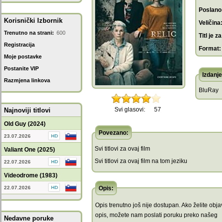
Poslano
Korisnički Izbornik
Veličina
Trenutno na strani:
600
Titl je za
Registracija
Format:
Moje postavke
Postanite VIP
Izdanje
Razmjena linkova
BluRay
Svi glasovi:
57
Najnoviji titlovi
Old Guy (2024)
Povezano:
23.07.2026
Svi titlovi za ovaj film
Valiant One (2025)
Svi titlovi za ovaj film na tom jeziku
22.07.2026
Videodrome (1983)
22.07.2026
Opis:
Opis trenutno još nije dostupan. Ako želite objav
opis, možete nam poslati poruku preko našeg
Nedavne poruke