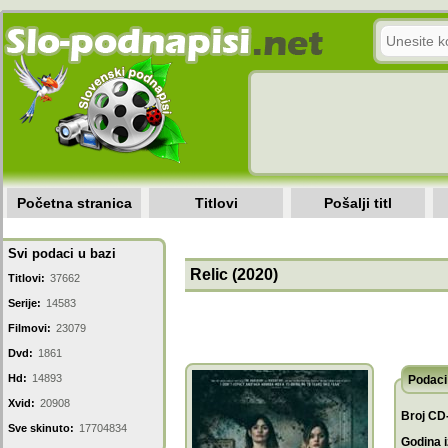
Početna stranica
Titlovi
Pošalji titl
Svi podaci u bazi
Relic (2020)
Titlovi:
37662
Serije:
14583
Filmovi:
23079
Dvd:
1861
Hd:
14893
Podaci 
Xvid:
20908
Broj CD
Sve skinuto:
17704834
Godina i