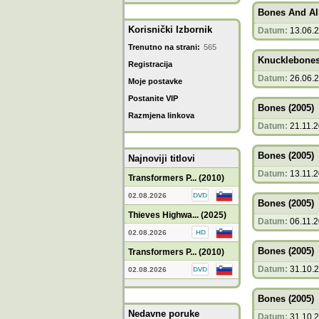
Bones And All
Korisnički Izbornik
Datum:
13.06.
Trenutno na strani:
565
Knucklebones
Registracija
Datum:
26.06.
Moje postavke
Postanite VIP
Bones (2005)
Razmjena linkova
Datum:
21.11.
Bones (2005)
Najnoviji titlovi
Datum:
13.11.
Transformers P... (2010)
02.08.2026
Bones (2005)
Thieves Highwa... (2025)
Datum:
06.11.
02.08.2026
Bones (2005)
Transformers P... (2010)
Datum:
31.10.
02.08.2026
Bones (2005)
Nedavne poruke
Datum:
31.10.