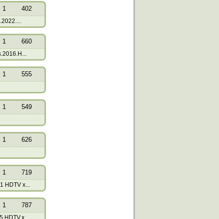
1
402
2022....
1
660
2016.H...
1
555
1
549
1
626
1
719
 HDTV x...
1
787
.HDTV.x...