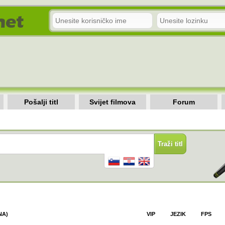
Pošalji titl
Svijet filmova
Forum
NA)
VIP
JEZIK
FPS