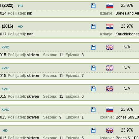
 (2022)
23,976
2024
Pošiljatelj:
nik
Izdanje:
Bones.and.All.
 (2016)
23,976
2017
Pošiljatelj:
nan
Izdanje:
Knucklebones.
N/A
2015
Pošiljatelj:
skriven
Sezona:
11
Epizoda:
8
N/A
2015
Pošiljatelj:
skriven
Sezona:
11
Epizoda:
7
N/A
2015
Pošiljatelj:
skriven
Sezona:
11
Epizoda:
6
23,976
2015
Pošiljatelj:
skriven
Sezona:
9
Epizoda:
1
Izdanje:
Bones S09E01
23,976
2015
Pošiljatelj:
skriven
Sezona:
11
Epizoda:
5
Izdanje:
Bones.S11E05