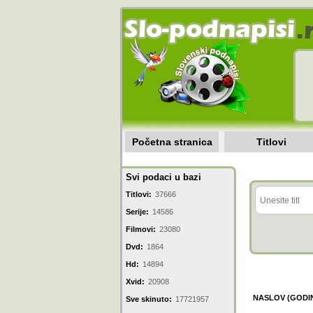
Početna stranica
Titlovi
Svi podaci u bazi
Titlovi:
37666
Serije:
14586
Filmovi:
23080
Dvd:
1864
Hd:
14894
Xvid:
20908
NASLOV (GODI
Sve skinuto:
17721957