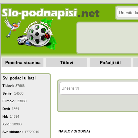
Početna stranica
Titlovi
Pošalji titl
Svi podaci u bazi
Titlovi:
37666
Serije:
14586
Filmovi:
23080
Dvd:
1864
Hd:
14894
Xvid:
20908
NASLOV (GODINA)
Sve skinuto:
17720210