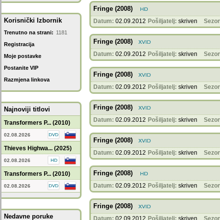
Fringe (2008)
Korisnički Izbornik
Datum:
02.09.2012
Pošiljatelj:
skriven
Sezon
Trenutno na strani:
1181
Fringe (2008)
Registracija
Datum:
02.09.2012
Pošiljatelj:
skriven
Sezon
Moje postavke
Postanite VIP
Fringe (2008)
Razmjena linkova
Datum:
02.09.2012
Pošiljatelj:
skriven
Sezon
Fringe (2008)
Najnoviji titlovi
Datum:
02.09.2012
Pošiljatelj:
skriven
Sezon
Transformers P... (2010)
02.08.2026
Fringe (2008)
Thieves Highwa... (2025)
Datum:
02.09.2012
Pošiljatelj:
skriven
Sezon
02.08.2026
Fringe (2008)
Transformers P... (2010)
Datum:
02.09.2012
Pošiljatelj:
skriven
Sezon
02.08.2026
Fringe (2008)
Nedavne poruke
Datum:
02.09.2012
Pošiljatelj:
skriven
Sezon