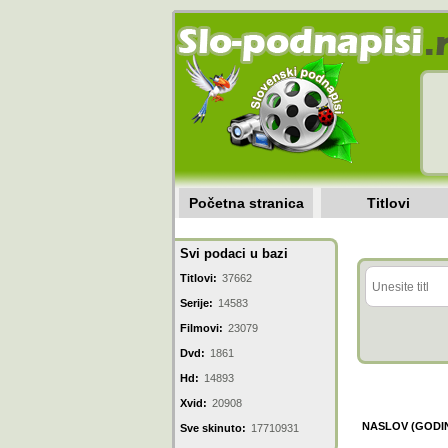
Početna stranica
Titlovi
Svi podaci u bazi
Titlovi:
37662
Serije:
14583
Filmovi:
23079
Dvd:
1861
Hd:
14893
Xvid:
20908
NASLOV (GODI
Sve skinuto:
17710931