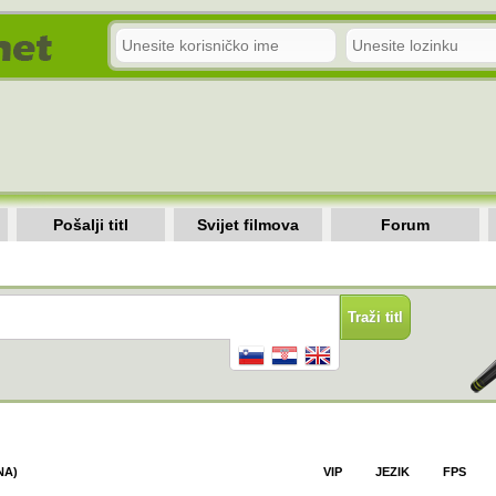
Pošalji titl
Svijet filmova
Forum
NA)
VIP
JEZIK
FPS