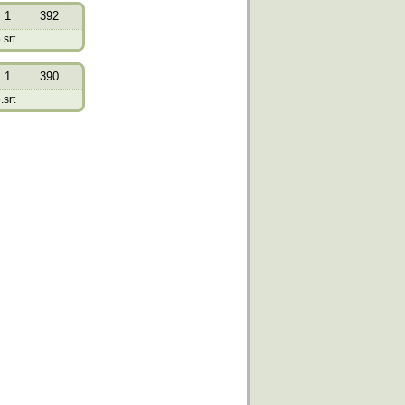
1
392
.srt
1
390
.srt