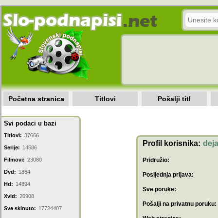
Početna stranica
Titlovi
Pošalji titl
Svi podaci u bazi
Titlovi:
37666
Profil korisnika:
dej
Serije:
14586
Filmovi:
23080
Pridružio:
Dvd:
1864
Posljednja prijava:
Hd:
14894
Sve poruke:
Xvid:
20908
Pošalji na privatnu poruku:
Sve skinuto:
17724407